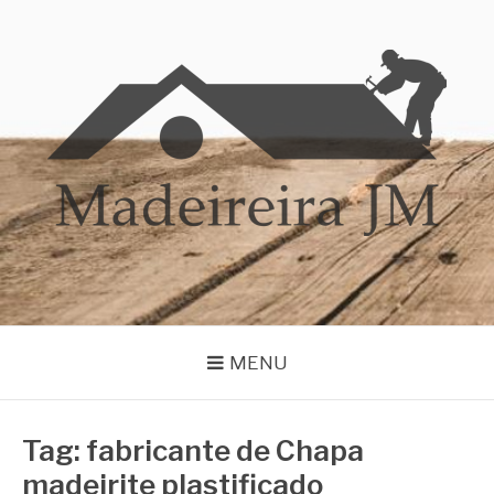
Pular
para
o
conteúdo
MADEIREIRA JM
Blog Madeireira JM
MENU
Tag:
fabricante de Chapa
madeirite plastificado