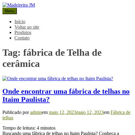
Pular
para
Menu
Madeireira JM
Blog Madeireira JM
o
conteúdo
Início
Voltar ao site
Produtos
Contato
Tag:
fábrica de Telha de
cerâmica
Onde encontrar uma fábrica de telhas no
Itaim Paulista?
Publicado por
admin
em
maio 12, 2023
maio 12, 2023
em
Fábrica de
telhas
Tempo de leitura:
4
minutos
Buscando uma fábrica de telhas no Itaim Paulista? Conheça a