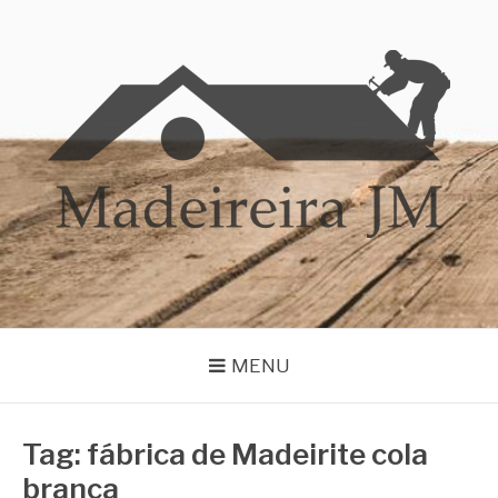
Pular
para
o
conteúdo
MADEIREIRA JM
Blog Madeireira JM
MENU
Tag:
fábrica de Madeirite cola
branca