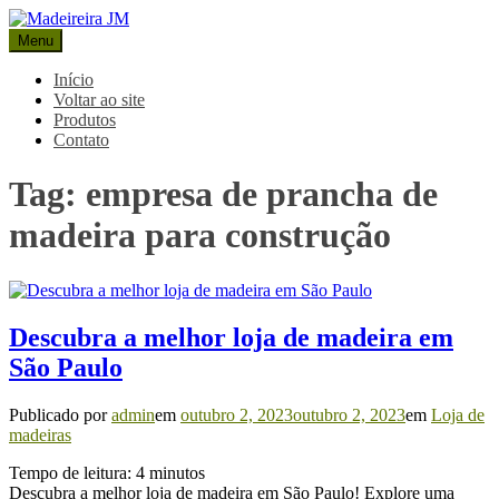
Pular
para
Menu
Madeireira JM
Blog Madeireira JM
o
conteúdo
Início
Voltar ao site
Produtos
Contato
Tag:
empresa de prancha de
madeira para construção
Descubra a melhor loja de madeira em
São Paulo
Publicado por
admin
em
outubro 2, 2023
outubro 2, 2023
em
Loja de
madeiras
Tempo de leitura:
4
minutos
Descubra a melhor loja de madeira em São Paulo! Explore uma