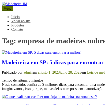
Pular
para
Menu
Madeireira JM
Blog Madeireira JM
o
conteúdo
Início
Voltar ao site
Produtos
Contato
Tag:
empresa de madeiras nobr
Madeireira em SP: 5 dicas para encontrar
Publicado por
admin
em
agosto 1, 2023
julho 28, 2023
em
Loja de mad
Tempo de leitura:
3
minutos
Neste conteúdo, confira as 5 melhores dicas para encontrar uma made
imaginávamos, isso porque, muitas delas nem possuem a autorizaçã