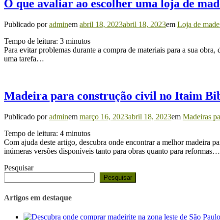
O que avaliar ao escolher uma loja de made
Publicado por
admin
em
abril 18, 2023
abril 18, 2023
em
Loja de made
Tempo de leitura:
3
minutos
Para evitar problemas durante a compra de materiais para a sua obra, 
uma tarefa…
Madeira para construção civil no Itaim Bib
Publicado por
admin
em
março 16, 2023
abril 18, 2023
em
Madeiras pa
Tempo de leitura:
4
minutos
Com ajuda deste artigo, descubra onde encontrar a melhor madeira para
inúmeras versões disponíveis tanto para obras quanto para reformas…
Pesquisar
Pesquisar
Artigos em destaque