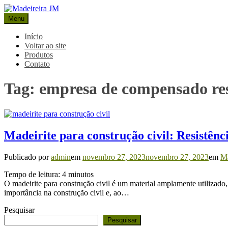
Pular
para
Menu
Madeireira JM
Blog Madeireira JM
o
conteúdo
Início
Voltar ao site
Produtos
Contato
Tag:
empresa de compensado res
Madeirite para construção civil: Resistênci
Publicado por
admin
em
novembro 27, 2023
novembro 27, 2023
em
Ma
Tempo de leitura:
4
minutos
O madeirite para construção civil é um material amplamente utilizado,
importância na construção civil e, ao…
Pesquisar
Pesquisar