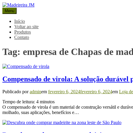
Pular
para
Menu
Madeireira JM
Blog Madeireira JM
o
conteúdo
Início
Voltar ao site
Produtos
Contato
Tag:
empresa de Chapas de mad
Compensado de virola: A solução durável p
Publicado por
admin
em
fevereiro 6, 2024
fevereiro 6, 2024
em
Loja d
Tempo de leitura:
4
minutos
O compensado de virola é um material de construção versátil e durável
molhado, suas aplicações, benefícios e…