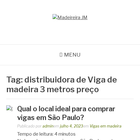
Pular
para
o
MADEIREIRA JM
conteúdo
Blog Madeireira JM
MENU
Tag:
distribuidora de Viga de
madeira 3 metros preço
Qual o local ideal para comprar
vigas em São Paulo?
Publicado por
admin
em
julho 4, 2023
em
Vigas em madeira
Tempo de leitura:
4
minutos