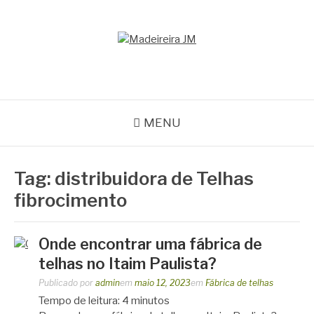
Pular
para
o
MADEIREIRA JM
conteúdo
Blog Madeireira JM
MENU
Tag:
distribuidora de Telhas
fibrocimento
Onde encontrar uma fábrica de
telhas no Itaim Paulista?
Publicado por
admin
em
maio 12, 2023
em
Fábrica de telhas
Tempo de leitura:
4
minutos