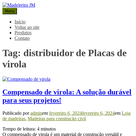
Pular
para
Menu
Madeireira JM
Blog Madeireira JM
o
conteúdo
Início
Voltar ao site
Produtos
Contato
Tag:
distribuidor de Placas de
virola
Compensado de virola: A solução durável
para seus projetos!
Publicado por
admin
em
fevereiro 6, 2024
fevereiro 6, 2024
em
Loja
de madeiras
,
Madeiras para construção civil
Tempo de leitura:
4
minutos
O compensado de virola é um material de construção versátil e