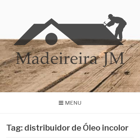
Pular
para
o
conteúdo
MADEIREIRA JM
Blog Madeireira JM
MENU
Tag:
distribuidor de Óleo incolor