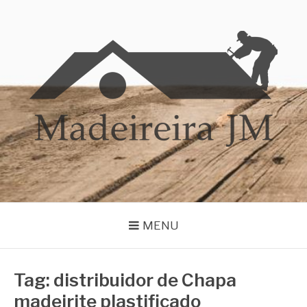
Pular
para
o
conteúdo
MADEIREIRA JM
Blog Madeireira JM
MENU
Tag:
distribuidor de Chapa
madeirite plastificado