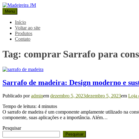
Pular
para
Menu
Madeireira JM
Blog Madeireira JM
o
conteúdo
Início
Voltar ao site
Produtos
Contato
Tag:
comprar Sarrafo para const
Sarrafo de madeira: Design moderno e sus
Publicado por
admin
em
dezembro 5, 2023
dezembro 5, 2023
em
Loja 
Tempo de leitura:
4
minutos
O sarrafo de madeira é um componente amplamente utilizado na constru
componente, suas aplicações e a importância. Além…
Pesquisar
Pesquisar