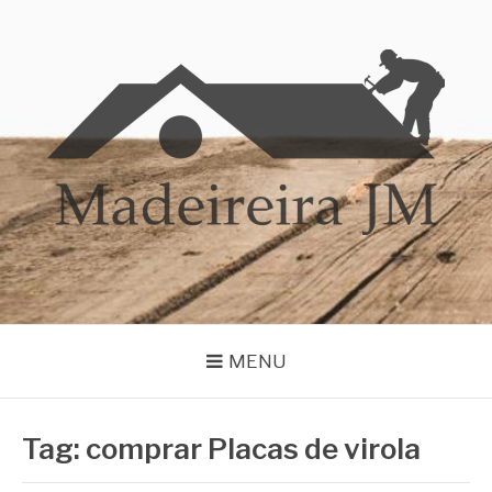
Pular
para
o
conteúdo
MADEIREIRA JM
Blog Madeireira JM
MENU
Tag:
comprar Placas de virola