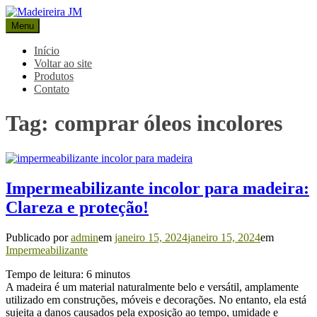
Pular
para
Menu
Madeireira JM
Blog Madeireira JM
o
conteúdo
Início
Voltar ao site
Produtos
Contato
Tag:
comprar óleos incolores
Impermeabilizante incolor para madeira:
Clareza e proteção!
Publicado por
admin
em
janeiro 15, 2024
janeiro 15, 2024
em
Impermeabilizante
Tempo de leitura:
6
minutos
A madeira é um material naturalmente belo e versátil, amplamente
utilizado em construções, móveis e decorações. No entanto, ela está
sujeita a danos causados pela exposição ao tempo, umidade e