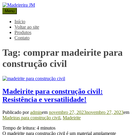
Pular
para
Menu
Madeireira JM
Blog Madeireira JM
o
conteúdo
Início
Voltar ao site
Produtos
Contato
Tag:
comprar madeirite para
construção civil
Madeirite para construção civil:
Resistência e versatilidade!
Publicado por
admin
em
novembro 27, 2023
novembro 27, 2023
em
Madeiras para construção civil
,
Madeirite
Tempo de leitura:
4
minutos
O madeirite para construção civil é um material amplamente