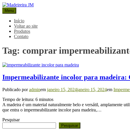
Pular
para
Menu
Madeireira JM
Blog Madeireira JM
o
conteúdo
Início
Voltar ao site
Produtos
Contato
Tag:
comprar impermeabilizante
Impermeabilizante incolor para madeira: 
Publicado por
admin
em
janeiro 15, 2024
janeiro 15, 2024
em
Impermea
Tempo de leitura:
6
minutos
A madeira é um material naturalmente belo e versátil, amplamente util
que entra o impermeabilizante incolor para madeira,…
Pesquisar
Pesquisar