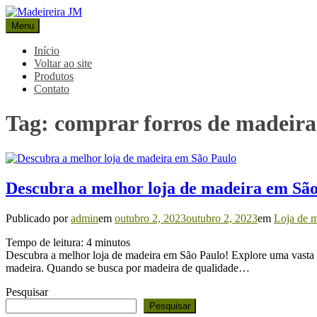
Pular
para
Menu
Madeireira JM
Blog Madeireira JM
o
conteúdo
Início
Voltar ao site
Produtos
Contato
Tag:
comprar forros de madeira
Descubra a melhor loja de madeira em Sã
Publicado por
admin
em
outubro 2, 2023
outubro 2, 2023
em
Loja de m
Tempo de leitura:
4
minutos
Descubra a melhor loja de madeira em São Paulo! Explore uma vasta g
madeira. Quando se busca por madeira de qualidade…
Pesquisar
Pesquisar