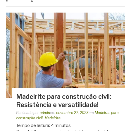
Madeirite para construção civil:
Resistência e versatilidade!
Publicado por
admin
em
novembro 27, 2023
em
Madeiras para
construção civil
,
Madeirite
Tempo de leitura:
4
minutos