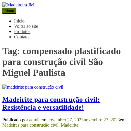
Pular
para
Menu
Madeireira JM
Blog Madeireira JM
o
conteúdo
Início
Voltar ao site
Produtos
Contato
Tag:
compensado plastificado
para construção civil São
Miguel Paulista
Madeirite para construção civil:
Resistência e versatilidade!
Publicado por
admin
em
novembro 27, 2023
novembro 27, 2023
em
Madeiras para construção civil
,
Madeirite