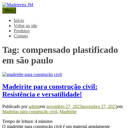
Pular
para
Menu
Madeireira JM
Blog Madeireira JM
o
conteúdo
Início
Voltar ao site
Produtos
Contato
Tag:
compensado plastificado
em são paulo
Madeirite para construção civil:
Resistência e versatilidade!
Publicado por
admin
em
novembro 27, 2023
novembro 27, 2023
em
Madeiras para construção civil
,
Madeirite
Tempo de leitura:
4
minutos
O madeirite para construção civil é um material amplamente