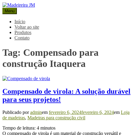
Pular
para
Menu
Madeireira JM
Blog Madeireira JM
o
conteúdo
Início
Voltar ao site
Produtos
Contato
Tag:
Compensado para
construção Itaquera
Compensado de virola: A solução durável
para seus projetos!
Publicado por
admin
em
fevereiro 6, 2024
fevereiro 6, 2024
em
Loja
de madeiras
,
Madeiras para construção civil
Tempo de leitura:
4
minutos
O compensado de virola é um material de construção versátil e