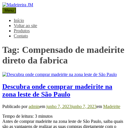
Pular
para
Menu
Madeireira JM
Blog Madeireira JM
o
conteúdo
Início
Voltar ao site
Produtos
Contato
Tag:
Compensado de madeirite
direto da fabrica
Descubra onde comprar madeirite na
zona leste de São Paulo
Publicado por
admin
em
junho 7, 2023
junho 7, 2023
em
Madeirite
Tempo de leitura:
3
minutos
Antes de comprar madeirite na zona leste de São Paulo, saiba quais
são as vantagens de realizar as suas compras diretamente com o