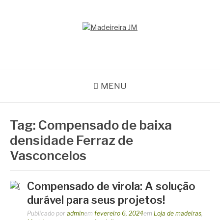
Pular
para
o
MADEIREIRA JM
conteúdo
Blog Madeireira JM
MENU
Tag:
Compensado de baixa
densidade Ferraz de
Vasconcelos
Compensado de virola: A solução
durável para seus projetos!
Publicado por
admin
em
fevereiro 6, 2024
em
Loja de madeiras
,