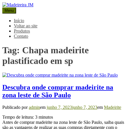
Pular
para
Menu
Madeireira JM
Blog Madeireira JM
o
conteúdo
Início
Voltar ao site
Produtos
Contato
Tag:
Chapa madeirite
plastificado em sp
Descubra onde comprar madeirite na
zona leste de São Paulo
Publicado por
admin
em
junho 7, 2023
junho 7, 2023
em
Madeirite
Tempo de leitura:
3
minutos
Antes de comprar madeirite na zona leste de São Paulo, saiba quais
são as vantagens de realizar as suas compras diretamente com o